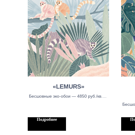
«LEMURS»
Бесшовные эко-обои — 4850 руб./кв.м.,
Бесшовные тканевые обои - 5450 руб./
Бесшо
кв.м, Бесшовыне обои блекаут —
Бесшо
5450руб./кв.м.
кв.м,
Подробнее
По