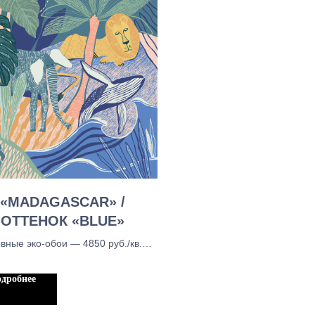
«MADAGASCAR» /
ОТТЕНОК «BLUE»
вные эко-обои — 4850 руб./кв.м.,
вные тканевые обои - 5450 руб./
 Бесшовыне обои блекаут — 5450
дробнее
руб./кв.м.