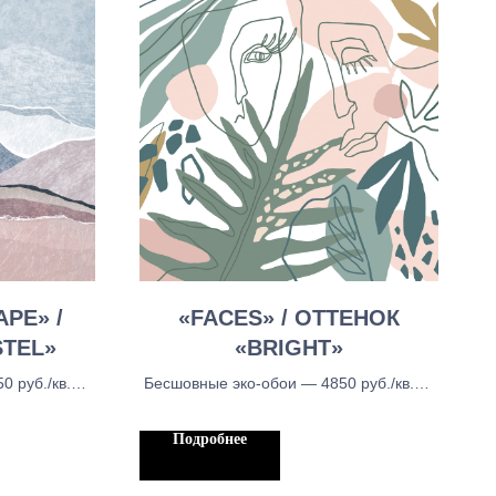
PE» /
«FACES» / ОТТЕНОК
STEL»
«BRIGHT»
 руб./кв.м.,
Бесшовные эко-обои — 4850 руб./кв.м.,
- 5450 руб./
Бесшовные тканевые обои - 5450 руб./
каут — 5450
кв.м, Бесшовыне обои блекаут — 5450
Подробнее
руб./кв.м.