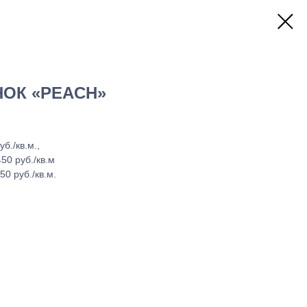
НОК «PEACH»
б./кв.м.,
50 руб./кв.м
0 руб./кв.м.