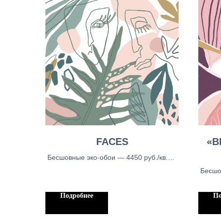
FACES
«B
Бесшовные эко-обои — 4450 руб./кв.м.,
Бесшовные тканевые обои - 5150 руб./
Бесшо
кв.м, Бесшовыне обои блекаут — 5150
Бесшо
руб./кв.м.
кв.м,
Подробнее
По