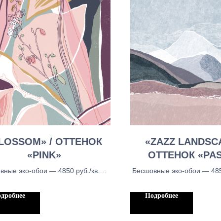
LOSSOM» / ОТТЕНОК
«ZAZZ LANDSCA
«PINK»
ОТТЕНОК «PA
вные эко-обои — 4850 руб./кв.м.,
Бесшовные эко-обои — 4850
вные тканевые обои - 5450 руб./
Бесшовные тканевые обои 
 Бесшовыне обои блекаут — 5450
кв.м, Бесшовыне обои бле
дробнее
Подробнее
руб./кв.м.
руб./кв.м.