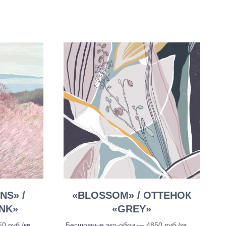
NS» /
«BLOSSOM» / ОТТЕНОК
NK»
«GREY»
 руб./кв.м.,
Бесшовные эко-обои — 4850 руб./кв.м.,