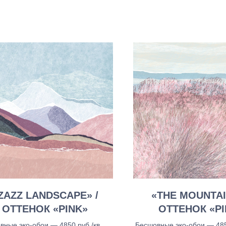
ZAZZ LANDSCAPE» /
«THE MOUNTAI
ОТТЕНОК «PINK»
ОТТЕНОК «PI
вные эко-обои — 4850 руб./кв.м.,
Бесшовные эко-обои — 4850