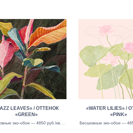
AZZ LEAVES» / ОТТЕНОК
«WATER LILIES» / 
«GREEN»
«PINK»
вные эко-обои — 4850 руб./кв.м.,
Бесшовные эко-обои — 4850
вные тканевые обои - 5450 руб./
Бесшовные тканевые обои 