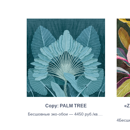
Copy: PALM TREE
«Z
Бесшовные эко-обои — 4450 руб./кв.м.,
Бесшовные тканевые обои - 5150 руб./
4Бесшо
кв.м, Бесшовыне обои блекаут — 5150
Бесшо