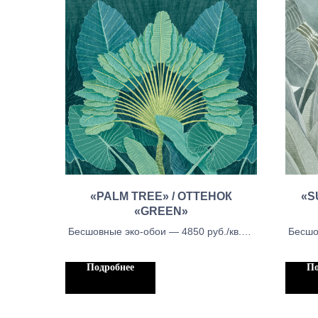
«PALM TREE» / ОТТЕНОК
«S
«GREEN»
Бесшовные эко-обои — 4850 руб./кв.м.,
Бесшо
Бесшовные тканевые обои - 5450 руб./
Бесшо
кв.м, Бесшовыне обои блекаут — 5450
кв.м,
Подробнее
По
руб./кв.м.