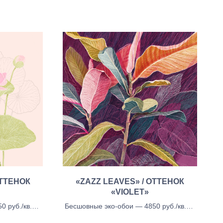
ОТТЕНОК
«ZAZZ LEAVES» / ОТТЕНОК
«VIOLET»
 руб./кв.м.,
Бесшовные эко-обои — 4850 руб./кв.м.,
- 5450 руб./
Бесшовные тканевые обои - 5450 руб./