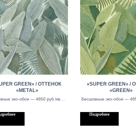
UPER GREEN» / ОТТЕНОК
«SUPER GREEN» / 
«METAL»
«GREEN»
вные эко-обои — 4850 руб./кв.м.,
Бесшовные эко-обои — 4850
вные тканевые обои - 5450 руб./
Бесшовные тканевые обои 
 Бесшовыне обои блекаут — 5450
кв.м, Бесшовыне обои бле
дробнее
Подробнее
руб./кв.м.
руб./кв.м.