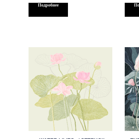
руб./кв.м.
кв.м,
Подробнее
По