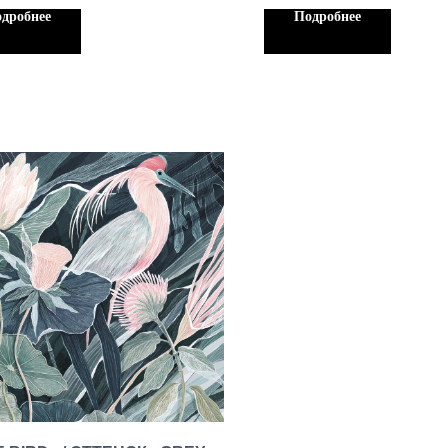
 Бесшовыне обои блекаут — 5450
кв.м, Бесшовыне обои бле
дробнее
Подробнее
руб./кв.м.
руб./кв.м.