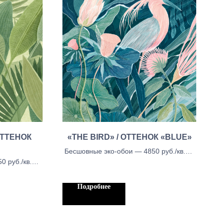
ОТТЕНОК
«THE BIRD» / ОТТЕНОК «BLUE»
Бесшовные эко-обои — 4850 руб./кв.м.,
 руб./кв.м.,
Бесшовные тканевые обои - 5450 руб./
- 5450 руб./
кв.м, Бесшовыне обои блекаут — 5450
каут — 5450
руб./кв.м.
Подробнее