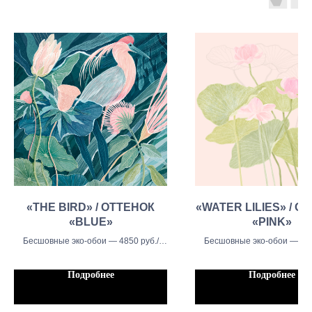
«THE BIRD» / ОТТЕНОК
«WATER LILIES» / О
«BLUE»
«PINK»
Бесшовные эко-обои — 4850 руб./
Бесшовные эко-обои — 485
кв.м., Бесшовные тканевые обои -
кв.м., Бесшовные тканевые
5450 руб./кв.м, Бесшовыне обои
5450 руб./кв.м, Бесшовын
Подробнее
Подробнее
блекаут — 5450 руб./кв.м.
блекаут — 5450 руб./кв